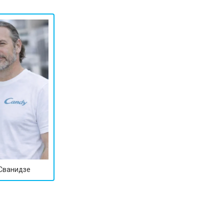
т 3749 ₽
Заказать
 Сванидзе