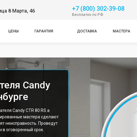
+7 (800) 302-39-08
ица 8 Марта, 46
Бесплатно по РФ
ЦЕНЫ
ГАРАНТИЯ
ДОСТАВКА
МАСТЕРА
теля Candy
нбурге
теля Candy CTR 80 RS а
цированные мастера сделают
ят неисправность. Проведут
 в оговоренный срок.