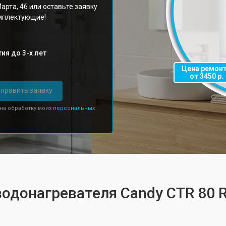
арта, 46 или оставьте заявку
омплектующие!
ия до 3-х лет
Цена ремон
от 3450 р.
править заявку
 на обработку моих
персональных
водонагревателя Candy CTR 80 