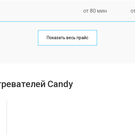
от 80 мин
о
на
от 110 мин
о
Показать весь прайс
от 70 мин
о
от 100 мин
о
гревателей Candy
от 70 мин
о
от 100 мин
о