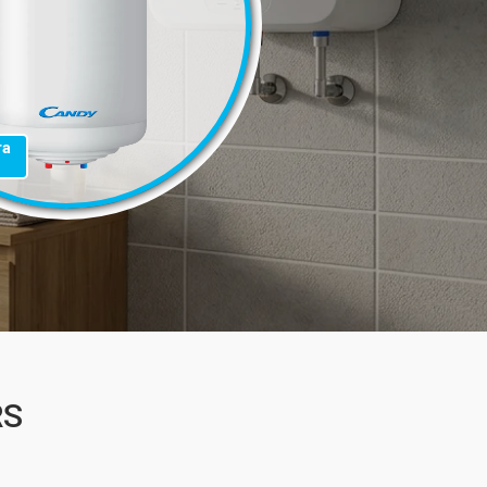
та
RS