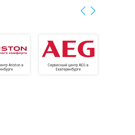
нтр Ariston в
Сервисный центр AEG в
Сервисный цен
инбурге
Екатеринбурге
Екате