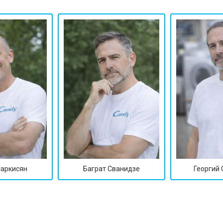
от 110 мин
о
Саркисян
Баграт Сванидзе
Георгий