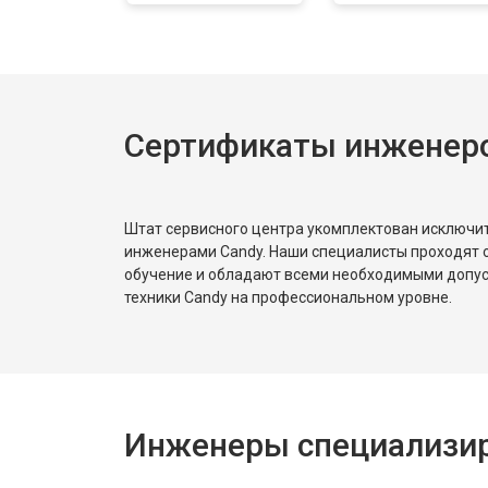
Замена ТЭН
Замена клапана давления
Сертификаты инженер
Замена термостата
Ремонт/замена датчика температу
Штат сервисного центра укомплектован исключ
инженерами Candy. Наши специалисты проходят 
обучение и обладают всеми необходимыми допу
техники Candy на профессиональном уровне.
Ремонт электропроводки
Ремонт платы управления (восстан
Инженеры специализир
Замена платы управления