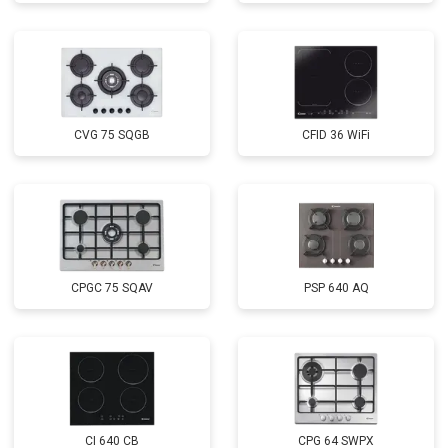
CVG 75 SQGB
CFID 36 WiFi
CPGC 75 SQAV
PSP 640 AQ
CI 640 CB
CPG 64 SWPX