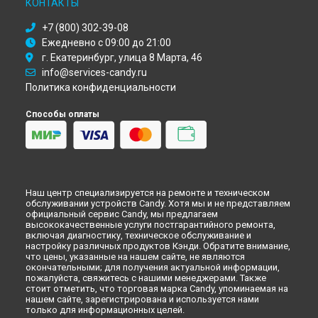
КОНТАКТЫ
Ремонт варочной панели CVG 75 SWGNX Candy в
Кирове
+7 (800) 302-39-08
Ремонт варочной панели CVG 75 SWGNX Candy в
Оренбурге
Ежедневно с 09:00 до 21:00
Ремонт варочной панели CVG 75 SWGNX Candy в
Кемерово
г. Екатеринбург, улица 8 Марта, 46
Ремонт варочной панели CVG 75 SWGNX Candy в
info@services-candy.ru
Новокузнецке
Политика конфиденциальности
Ремонт варочной панели CVG 75 SWGNX Candy в
Рязани
Ремонт варочной панели CVG 75 SWGNX Candy в
Астрахани
Способы оплаты
Ремонт варочной панели CVG 75 SWGNX Candy в
Набережных Челнах
Ремонт варочной панели CVG 75 SWGNX Candy в
Липецке
Наш центр специализируется на ремонте и техническом
обслуживании устройств Candy. Хотя мы и не представляем
официальный сервис Candy, мы предлагаем
высококачественные услуги постгарантийного ремонта,
включая диагностику, техническое обслуживание и
настройку различных продуктов Кэнди. Обратите внимание,
что цены, указанные на нашем сайте, не являются
окончательными; для получения актуальной информации,
пожалуйста, свяжитесь с нашими менеджерами. Также
стоит отметить, что торговая марка Candy, упоминаемая на
нашем сайте, зарегистрирована и используется нами
только для информационных целей.