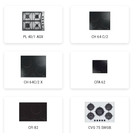
PL 40/1 ASX
CH 64 C/2
CH 64C/2 X
CFA 62
CFI 82
CVG 75 SWGB