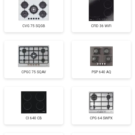
CVG 75 SQGB
CFID 36 WiFi
CPGC 75 SQAV
PSP 640 AQ
CI 640 CB
CPG 64 SWPX