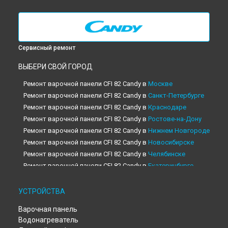
Сервисный ремонт
ВЫБЕРИ СВОЙ ГОРОД
Ремонт варочной панели CFI 82 Candy в
Москве
Ремонт варочной панели CFI 82 Candy в
Санкт-Петербурге
Ремонт варочной панели CFI 82 Candy в
Краснодаре
Ремонт варочной панели CFI 82 Candy в
Ростове-на-Дону
Ремонт варочной панели CFI 82 Candy в
Нижнем Новгороде
Ремонт варочной панели CFI 82 Candy в
Новосибирске
Ремонт варочной панели CFI 82 Candy в
Челябинске
Ремонт варочной панели CFI 82 Candy в
Екатеринбурге
Ремонт варочной панели CFI 82 Candy в
Казани
Ремонт варочной панели CFI 82 Candy в
Уфе
УСТРОЙСТВА
Ремонт варочной панели CFI 82 Candy в
Воронеже
Варочная панель
Ремонт варочной панели CFI 82 Candy в
Волгограде
Водонагреватель
Ремонт варочной панели CFI 82 Candy в
Барнауле