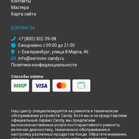
Контакты
Ремонт стиральной машины GO 1074 L Candy в
Ульяновске
Мастера
Ремонт стиральной машины GO 1074 L Candy в
Кирове
Карта сайта
Ремонт стиральной машины GO 1074 L Candy в
Оренбурге
Ремонт стиральной машины GO 1074 L Candy в
Кемерово
КОНТАКТЫ
Ремонт стиральной машины GO 1074 L Candy в
Новокузнецке
+7 (800) 302-39-08
Ремонт стиральной машины GO 1074 L Candy в
Рязани
Ежедневно с 09:00 до 21:00
Ремонт стиральной машины GO 1074 L Candy в
г. Екатеринбург, улица 8 Марта, 46
Астрахани
info@services-candy.ru
Ремонт стиральной машины GO 1074 L Candy в
Набережных Челнах
Политика конфиденциальности
Ремонт стиральной машины GO 1074 L Candy в
Липецке
Способы оплаты
Наш центр специализируется на ремонте и техническом
обслуживании устройств Candy. Хотя мы и не представляем
официальный сервис Candy, мы предлагаем
высококачественные услуги постгарантийного ремонта,
включая диагностику, техническое обслуживание и
настройку различных продуктов Кэнди. Обратите внимание,
что цены, указанные на нашем сайте, не являются