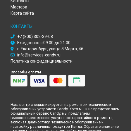
Контакты
Ремонт стиральной машины GO 1060 D Candy в
Перми
Мастера
Ремонт стиральной машины GO 1060 D Candy в
Ульяновске
Карта сайта
Ремонт стиральной машины GO 1060 D Candy в
Кирове
Ремонт стиральной машины GO 1060 D Candy в
Оренбурге
КОНТАКТЫ
Ремонт стиральной машины GO 1060 D Candy в
Кемерово
Ремонт стиральной машины GO 1060 D Candy в
+7 (800) 302-39-08
Новокузнецке
Ежедневно с 09:00 до 21:00
Ремонт стиральной машины GO 1060 D Candy в
Рязани
г. Екатеринбург, улица 8 Марта, 46
Ремонт стиральной машины GO 1060 D Candy в
Астрахани
info@services-candy.ru
Ремонт стиральной машины GO 1060 D Candy в
Политика конфиденциальности
Набережных Челнах
Ремонт стиральной машины GO 1060 D Candy в
Липецке
Способы оплаты
Наш центр специализируется на ремонте и техническом
обслуживании устройств Candy. Хотя мы и не представляем
официальный сервис Candy, мы предлагаем
высококачественные услуги постгарантийного ремонта,
включая диагностику, техническое обслуживание и
настройку различных продуктов Кэнди. Обратите внимание,
что цены, указанные на нашем сайте, не являются