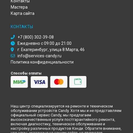
Контакты
Томске
Мастера
Ремонт стиральной машины EVOGT 14072D-S Candy в
Тюмени
Карта сайта
Ремонт стиральной машины EVOGT 14072D-S Candy в
Иркутске
КОНТАКТЫ
Ремонт стиральной машины EVOGT 14072D-S Candy в
Самаре
+7 (800) 302-39-08
Ежедневно с 09:00 до 21:00
Ремонт стиральной машины EVOGT 14072D-S Candy в
Омске
г. Екатеринбург, улица 8 Марта, 46
Ремонт стиральной машины EVOGT 14072D-S Candy в
info@services-candy.ru
Красноярске
Политика конфиденциальности
Ремонт стиральной машины EVOGT 14072D-S Candy в
Перми
Способы оплаты
Ремонт стиральной машины EVOGT 14072D-S Candy в
Ульяновске
Ремонт стиральной машины EVOGT 14072D-S Candy в
Кирове
Ремонт стиральной машины EVOGT 14072D-S Candy в
Наш центр специализируется на ремонте и техническом
Оренбурге
обслуживании устройств Candy. Хотя мы и не представляем
Ремонт стиральной машины EVOGT 14072D-S Candy в
официальный сервис Candy, мы предлагаем
высококачественные услуги постгарантийного ремонта,
Кемерово
включая диагностику, техническое обслуживание и
Ремонт стиральной машины EVOGT 14072D-S Candy в
настройку различных продуктов Кэнди. Обратите внимание,
Новокузнецке
что цены, указанные на нашем сайте, не являются