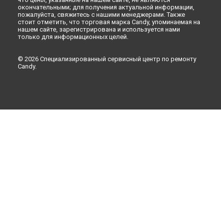
окончательными; для получения актуальной информации,
Ремонт стиральной машины EVOGT 14072D-S Candy в
пожалуйста, свяжитесь с нашими менеджерами. Также
Рязани
стоит отметить, что торговая марка Candy, упоминаемая на
Ремонт стиральной машины EVOGT 14072D-S Candy в
нашем сайте, зарегистрирована и используется нами
только для информационных целей.
Астрахани
Ремонт стиральной машины EVOGT 14072D-S Candy в
Набережных Челнах
© 2026 Специализированный сервисный центр по ремонту
Candy.
Ремонт стиральной машины EVOGT 14072D-S Candy в
Липецке