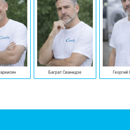
от 90 мин
о
от 70 мин
о
ры
от 70 мин
о
от 50 мин
о
Саркисян
Баграт Сванидзе
Георгий
от 100 мин
о
от 60 мин
о
от 70 мин
о
?