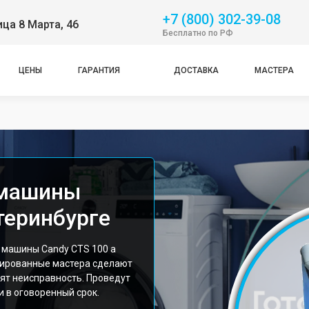
+7 (800) 302-39-08
ица 8 Марта, 46
Бесплатно по РФ
ЦЕНЫ
ГАРАНТИЯ
ДОСТАВКА
МАСТЕРА
 машины
теринбурге
 машины Candy CTS 100 а
цированные мастера сделают
ят неисправность. Проведут
 в оговоренный срок.