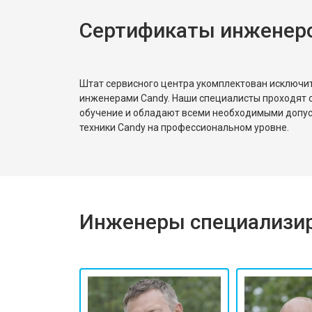
Сертификаты инженер
Ремонт или замена патрубка
Ремонт платы управления (восстан
Штат сервисного центра укомплектован исключ
инженерами Candy. Наши специалисты проходят 
обучение и обладают всеми необходимыми допу
Корпусный ремонт (замена резинок,
техники Candy на профессиональном уровне.
Замена крестовины
Инженеры специализир
Замена щёток
Замена амортизаторов