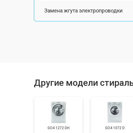
Замена жгута электропроводки
Замена шкива барабана
Замена мотора вентилятора сушки
Замена верхнего противовеса
Другие модели стирал
Замена пружин
Замена шторок барабана
GO4 1272 DH
GO4 1072 D