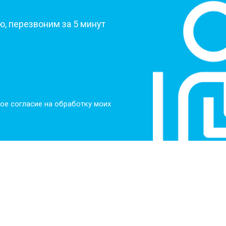
от 60 мин
о
, перезвоним за 5 минут
от 100 мин
о
от 50 мин
о
ое согласие на обработку моих
от 110 мин
о
от 50 мин
о
от 80 мин
о