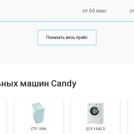
от 60 мин
о
от 100 мин
о
Показать весь прайс
от 70 мин
о
от 120 мин
о
ьных машин Candy
от 80 мин
о
от 100 мин
о
CTF 1006
GCY 1042 D