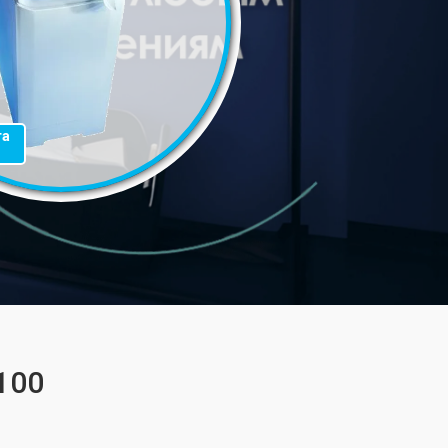
та
100