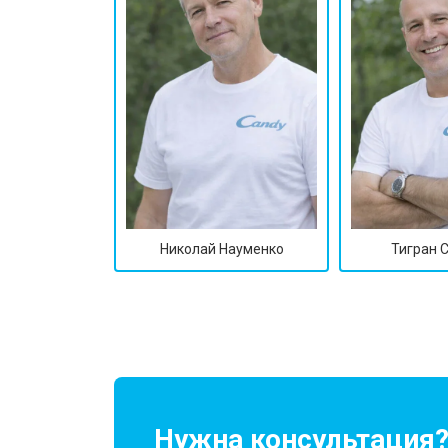
Замена подшипников
Замена мотора
Ремонт/замена датчика температу
Замена ТЭН
Николай Науменко
Тигран 
Замена блока управления
Замена заливного клапана
Замена заливного шланга
Нужна консультация