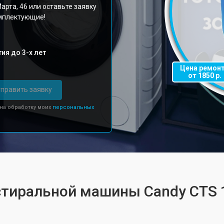
арта, 46 или оставьте заявку
омплектующие!
ия до 3-х лет
Цена ремон
от 1850 р.
править заявку
 на обработку моих
персональных
стиральной машины Candy CTS 