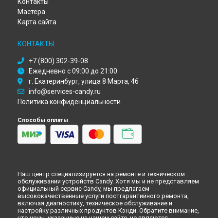
Контакты
Ремонт стиральной машины CTDF 1406 Candy в
Перми
Мастера
Ремонт стиральной машины CTDF 1406 Candy в
Карта сайта
Ульяновске
Ремонт стиральной машины CTDF 1406 Candy в
Кирове
КОНТАКТЫ
Ремонт стиральной машины CTDF 1406 Candy в
Оренбурге
Ремонт стиральной машины CTDF 1406 Candy в
Кемерово
+7 (800) 302-39-08
Ремонт стиральной машины CTDF 1406 Candy в
Ежедневно с 09:00 до 21:00
Новокузнецке
г. Екатеринбург, улица 8 Марта, 46
Ремонт стиральной машины CTDF 1406 Candy в
Рязани
info@services-candy.ru
Ремонт стиральной машины CTDF 1406 Candy в
Астрахани
Политика конфиденциальности
Ремонт стиральной машины CTDF 1406 Candy в
Набережных Челнах
Способы оплаты
Ремонт стиральной машины CTDF 1406 Candy в
Липецке
Наш центр специализируется на ремонте и техническом
обслуживании устройств Candy. Хотя мы и не представляем
официальный сервис Candy, мы предлагаем
высококачественные услуги постгарантийного ремонта,
включая диагностику, техническое обслуживание и
настройку различных продуктов Кэнди. Обратите внимание,
что цены, указанные на нашем сайте, не являются