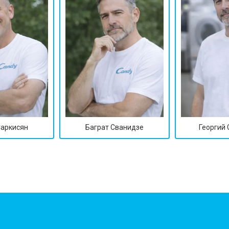
от 90 мин
о
от 70 мин
о
ры
от 70 мин
о
от 50 мин
о
Саркисян
Баграт Сванидзе
Георгий
от 100 мин
о
от 60 мин
о
от 70 мин
о
?