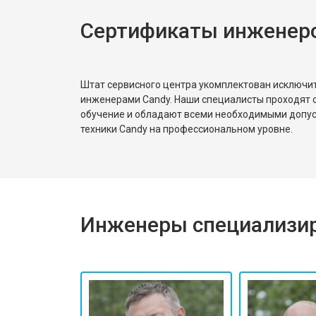
Сертификаты инженер
Ремонт или замена патрубка
Ремонт платы управления (восстан
Штат сервисного центра укомплектован исключ
инженерами Candy. Наши специалисты проходят 
обучение и обладают всеми необходимыми допу
Корпусный ремонт (замена резинок,
техники Candy на профессиональном уровне.
Замена крестовины
Инженеры специализир
Замена щёток
Замена амортизаторов