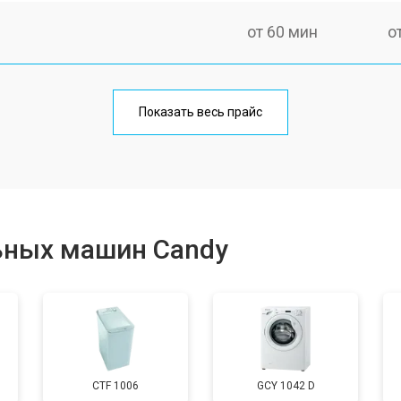
от 60 мин
о
от 100 мин
о
Показать весь прайс
от 70 мин
о
от 120 мин
о
ьных машин Candy
от 80 мин
о
от 100 мин
о
CTF 1006
GCY 1042 D