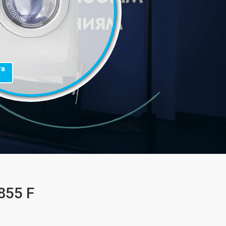
та
855 F