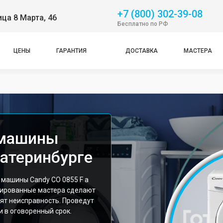
+7 (800) 302-39-08
ица 8 Марта, 46
Бесплатно по РФ
ЦЕНЫ
ГАРАНТИЯ
ДОСТАВКА
МАСТЕРА
 машины
катеринбурге
машины Candy CO 0855 F а
цированные мастера сделают
ят неисправность. Проведут
 в оговоренный срок.