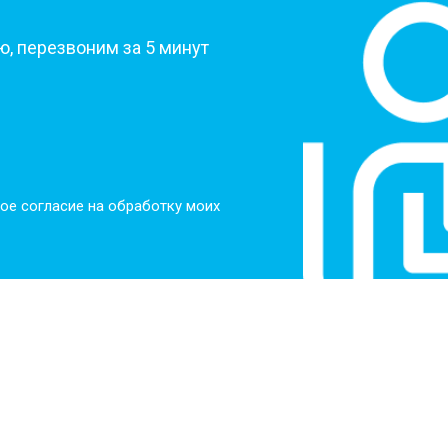
от 60 мин
о
, перезвоним за 5 минут
от 100 мин
о
от 50 мин
о
ое согласие на обработку моих
от 110 мин
о
от 50 мин
о
от 80 мин
о