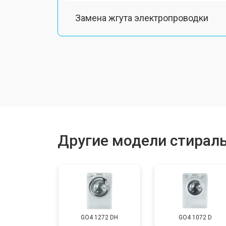
Замена жгута электропроводки
Замена шкива барабана
Замена мотора вентилятора сушки
Замена верхнего противовеса
Другие модели стирал
Замена пружин
Замена шторок барабана
GO4 1272 DH
GO4 1072 D