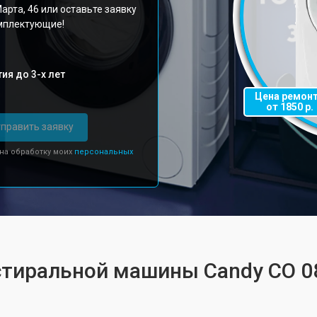
арта, 46 или оставьте заявку
омплектующие!
ия до 3-х лет
Цена ремон
от 1850 р.
править заявку
 на обработку моих
персональных
стиральной машины Candy CO 0