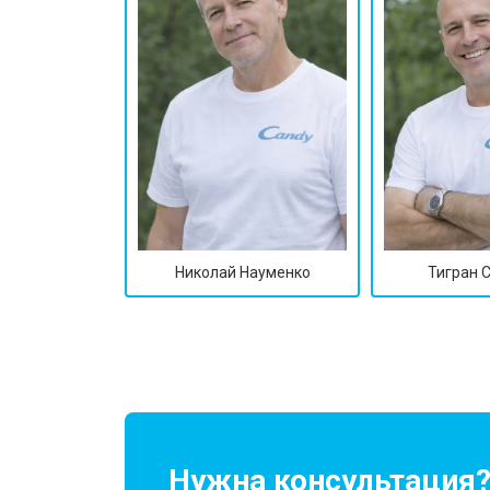
Замена подшипников
Замена мотора
Ремонт/замена датчика температу
Замена ТЭН
Николай Науменко
Тигран 
Замена блока управления
Замена заливного клапана
Замена заливного шланга
Нужна консультация