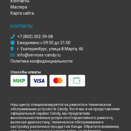
Контакты
Томске
Мастера
Ремонт стиральной машины Aquamatic 100 F Candy в
Тюмени
Карта сайта
Ремонт стиральной машины Aquamatic 100 F Candy в
Иркутске
КОНТАКТЫ
Ремонт стиральной машины Aquamatic 100 F Candy в
Самаре
+7 (800) 302-39-08
Ежедневно с 09:00 до 21:00
Ремонт стиральной машины Aquamatic 100 F Candy в
Омске
г. Екатеринбург, улица 8 Марта, 46
Ремонт стиральной машины Aquamatic 100 F Candy в
info@services-candy.ru
Красноярске
Политика конфиденциальности
Ремонт стиральной машины Aquamatic 100 F Candy в
Перми
Способы оплаты
Ремонт стиральной машины Aquamatic 100 F Candy в
Ульяновске
Ремонт стиральной машины Aquamatic 100 F Candy в
Кирове
Ремонт стиральной машины Aquamatic 100 F Candy в
Наш центр специализируется на ремонте и техническом
Оренбурге
обслуживании устройств Candy. Хотя мы и не представляем
Ремонт стиральной машины Aquamatic 100 F Candy в
официальный сервис Candy, мы предлагаем
высококачественные услуги постгарантийного ремонта,
Кемерово
включая диагностику, техническое обслуживание и
Ремонт стиральной машины Aquamatic 100 F Candy в
настройку различных продуктов Кэнди. Обратите внимание,
Новокузнецке
что цены, указанные на нашем сайте, не являются