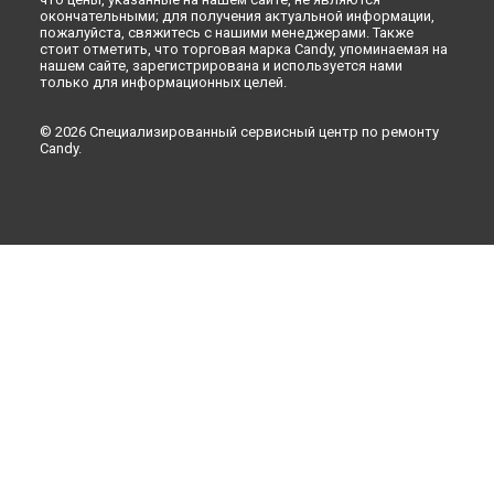
окончательными; для получения актуальной информации,
Ремонт стиральной машины Aquamatic 100 F Candy в
пожалуйста, свяжитесь с нашими менеджерами. Также
Рязани
стоит отметить, что торговая марка Candy, упоминаемая на
Ремонт стиральной машины Aquamatic 100 F Candy в
нашем сайте, зарегистрирована и используется нами
только для информационных целей.
Астрахани
Ремонт стиральной машины Aquamatic 100 F Candy в
Набережных Челнах
© 2026 Специализированный сервисный центр по ремонту
Candy.
Ремонт стиральной машины Aquamatic 100 F Candy в
Липецке