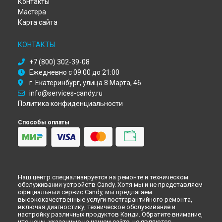
Контакты
Ремонт стиральной машины Activa 85 Candy в
Кирове
Мастера
Ремонт стиральной машины Activa 85 Candy в
Оренбурге
Карта сайта
Ремонт стиральной машины Activa 85 Candy в
Кемерово
Ремонт стиральной машины Activa 85 Candy в
КОНТАКТЫ
Новокузнецке
+7 (800) 302-39-08
Ремонт стиральной машины Activa 85 Candy в
Рязани
Ежедневно с 09:00 до 21:00
Ремонт стиральной машины Activa 85 Candy в
Астрахани
г. Екатеринбург, улица 8 Марта, 46
Ремонт стиральной машины Activa 85 Candy в
Набережных
info@services-candy.ru
Челнах
Политика конфиденциальности
Ремонт стиральной машины Activa 85 Candy в
Липецке
Способы оплаты
Наш центр специализируется на ремонте и техническом
обслуживании устройств Candy. Хотя мы и не представляем
официальный сервис Candy, мы предлагаем
высококачественные услуги постгарантийного ремонта,
включая диагностику, техническое обслуживание и
настройку различных продуктов Кэнди. Обратите внимание,
что цены, указанные на нашем сайте, не являются