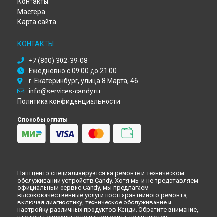
Контакты
Ремонт посудомоечной машины CDI 2L10473-07 Candy в
Томске
Мастера
Ремонт посудомоечной машины CDI 2L10473-07 Candy в
Карта сайта
Тюмени
Ремонт посудомоечной машины CDI 2L10473-07 Candy в
КОНТАКТЫ
Иркутске
Ремонт посудомоечной машины CDI 2L10473-07 Candy в
+7 (800) 302-39-08
Самаре
Ежедневно с 09:00 до 21:00
Ремонт посудомоечной машины CDI 2L10473-07 Candy в
г. Екатеринбург, улица 8 Марта, 46
Омске
info@services-candy.ru
Ремонт посудомоечной машины CDI 2L10473-07 Candy в
Политика конфиденциальности
Красноярске
Ремонт посудомоечной машины CDI 2L10473-07 Candy в
Способы оплаты
Перми
Ремонт посудомоечной машины CDI 2L10473-07 Candy в
Ульяновске
Ремонт посудомоечной машины CDI 2L10473-07 Candy в
Кирове
Наш центр специализируется на ремонте и техническом
Ремонт посудомоечной машины CDI 2L10473-07 Candy в
обслуживании устройств Candy. Хотя мы и не представляем
Оренбурге
официальный сервис Candy, мы предлагаем
высококачественные услуги постгарантийного ремонта,
Ремонт посудомоечной машины CDI 2L10473-07 Candy в
включая диагностику, техническое обслуживание и
Кемерово
настройку различных продуктов Кэнди. Обратите внимание,
Ремонт посудомоечной машины CDI 2L10473-07 Candy в
что цены, указанные на нашем сайте, не являются