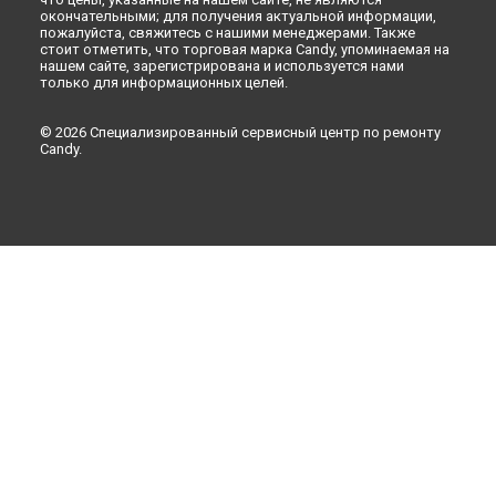
Новокузнецке
окончательными; для получения актуальной информации,
пожалуйста, свяжитесь с нашими менеджерами. Также
Ремонт посудомоечной машины CDI 2L10473-07 Candy в
стоит отметить, что торговая марка Candy, упоминаемая на
Рязани
нашем сайте, зарегистрирована и используется нами
только для информационных целей.
Ремонт посудомоечной машины CDI 2L10473-07 Candy в
Астрахани
Ремонт посудомоечной машины CDI 2L10473-07 Candy в
© 2026 Специализированный сервисный центр по ремонту
Набережных Челнах
Candy.
Ремонт посудомоечной машины CDI 2L10473-07 Candy в
Липецке