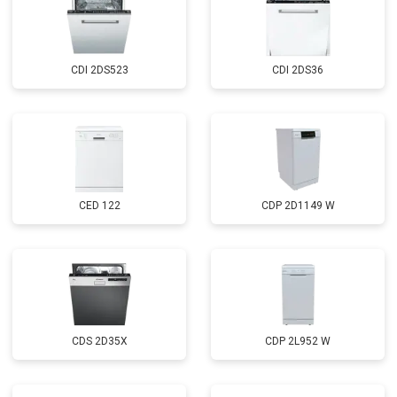
Замена нижнего уплотнителя
от 1000 ₽
Заказать
дверцы
Замена заливного шланга с
от 1100 ₽
Заказать
системой Аквастоп
CDI 2DS523
CDI 2DS36
Замена заливного шланга
от 850 ₽
Заказать
Диагностика
бесплатно
Заказать
CED 122
CDP 2D1149 W
CDS 2D35X
CDP 2L952 W