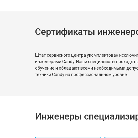
Ремонт или замена пружины двер
Сертификаты инженер
Замена платы сенсорного управле
Замена водоприёмника
Штат сервисного центра укомплектован исключ
инженерами Candy. Наши специалисты проходят 
обучение и обладают всеми необходимыми допу
Замена панели управления
техники Candy на профессиональном уровне.
Замена блока управления
Инженеры специализир
Замена ТЭН
Ремонт/замена датчика температу