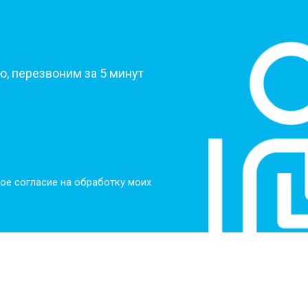
от 50 мин
о
?
от 50 мин
о
, перезвоним за 5 минут
от 60 мин
о
от 40 мин
о
ое согласие на обработку моих
ркуляционного насоса
от 60 мин
о
о элемента
от 50 мин
о