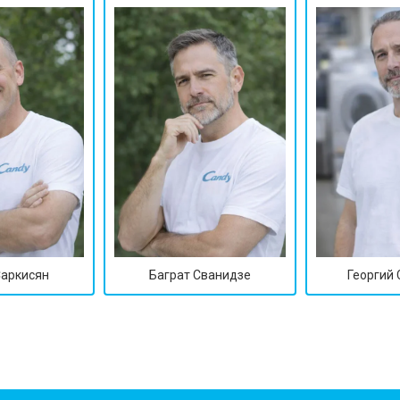
от 60 мин
о
от 40 мин
о
от 60 мин
о
 креплений, кнопок)
от 40 мин
о
Саркисян
Баграт Сванидзе
Георгий
овление)
от 80 мин
о
от 50 мин
о