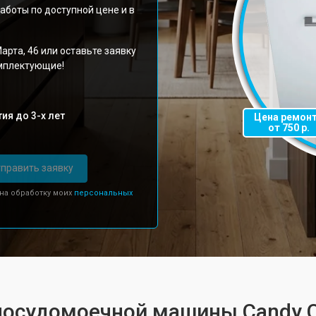
аботы по доступной цене и в
арта, 46 или оставьте заявку
омплектующие!
ия до 3-х лет
Цена ремон
от 750 р.
править заявку
 на обработку моих
персональных
посудомоечной машины Candy C