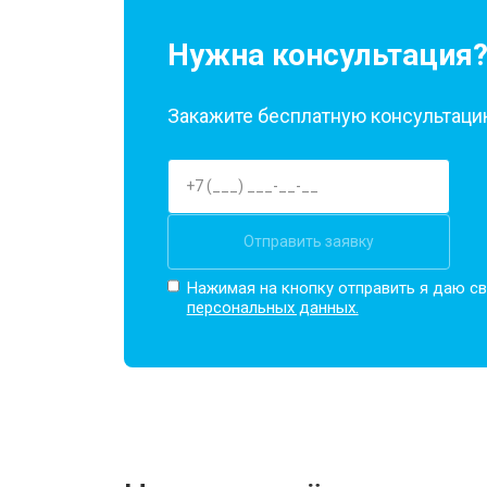
Замена датчика соли
Нужна консультация
Замена заливного клапана
Закажите бесплатную консультацию
Замена расходомера
Отправить заявку
Замена разбрызгивателя
Нажимая на кнопку отправить я даю св
персональных данных.
Замена пускового конденсатора ци
Замена проточного нагревательног