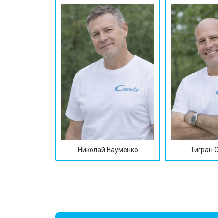
Замена замка
Ремонт электропроводки
Замена шнура питания
Корпусный ремонт (замена резинок,
Николай Науменко
Тигран 
Ремонт платы управления (восстан
Замена датчика мутности