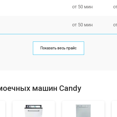
от 50 мин
о
от 50 мин
о
от 100 мин
о
Показать весь прайс
от 40 мин
о
от 60 мин
о
моечных машин Candy
от 50 мин
о
от 60 мин
о