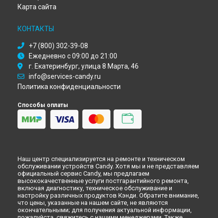
Ремонт кухонной плиты CGG 6721 SHX Candy в
Кирове
Карта сайта
Ремонт кухонной плиты CGG 6721 SHX Candy в
Оренбурге
Ремонт кухонной плиты CGG 6721 SHX Candy в
Кемерово
КОНТАКТЫ
Ремонт кухонной плиты CGG 6721 SHX Candy в
Новокузнецке
+7 (800) 302-39-08
Ремонт кухонной плиты CGG 6721 SHX Candy в
Рязани
Ежедневно с 09:00 до 21:00
Ремонт кухонной плиты CGG 6721 SHX Candy в
г. Екатеринбург, улица 8 Марта, 46
Астрахани
info@services-candy.ru
Ремонт кухонной плиты CGG 6721 SHX Candy в
Набережных
Челнах
Политика конфиденциальности
Ремонт кухонной плиты CGG 6721 SHX Candy в
Липецке
Способы оплаты
Наш центр специализируется на ремонте и техническом
обслуживании устройств Candy. Хотя мы и не представляем
официальный сервис Candy, мы предлагаем
высококачественные услуги постгарантийного ремонта,
включая диагностику, техническое обслуживание и
настройку различных продуктов Кэнди. Обратите внимание,
что цены, указанные на нашем сайте, не являются
окончательными; для получения актуальной информации,
пожалуйста, свяжитесь с нашими менеджерами. Также