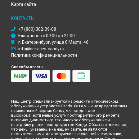
Ремонт кухонной плиты CCG 5500 PW Candy в
Оренбурге
Карта сайта
Ремонт кухонной плиты CCG 5500 PW Candy в
Кемерово
Ремонт кухонной плиты CCG 5500 PW Candy в
КОНТАКТЫ
Новокузнецке
+7 (800) 302-39-08
Ремонт кухонной плиты CCG 5500 PW Candy в
Рязани
Ежедневно с 09:00 до 21:00
Ремонт кухонной плиты CCG 5500 PW Candy в
Астрахани
г. Екатеринбург, улица 8 Марта, 46
Ремонт кухонной плиты CCG 5500 PW Candy в
Набережных
info@services-candy.ru
Челнах
Политика конфиденциальности
Ремонт кухонной плиты CCG 5500 PW Candy в
Липецке
Способы оплаты
Наш центр специализируется на ремонте и техническом
обслуживании устройств Candy. Хотя мы и не представляем
официальный сервис Candy, мы предлагаем
высококачественные услуги постгарантийного ремонта,
включая диагностику, техническое обслуживание и
настройку различных продуктов Кэнди. Обратите внимание,
что цены, указанные на нашем сайте, не являются
окончательными; для получения актуальной информации,
пожалуйста, свяжитесь с нашими менеджерами. Также