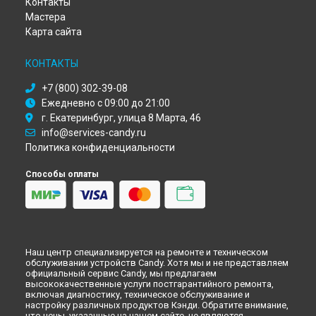
Контакты
Ремонт холодильника CKCF 6182X/1 Candy в
Оренбурге
Мастера
Ремонт холодильника CKCF 6182X/1 Candy в
Кемерово
Карта сайта
Ремонт холодильника CKCF 6182X/1 Candy в
Новокузнецке
Ремонт холодильника CKCF 6182X/1 Candy в
Рязани
КОНТАКТЫ
Ремонт холодильника CKCF 6182X/1 Candy в
Астрахани
Ремонт холодильника CKCF 6182X/1 Candy в
Набережных
+7 (800) 302-39-08
Челнах
Ежедневно с 09:00 до 21:00
Ремонт холодильника CKCF 6182X/1 Candy в
Липецке
г. Екатеринбург, улица 8 Марта, 46
info@services-candy.ru
Политика конфиденциальности
Способы оплаты
Наш центр специализируется на ремонте и техническом
обслуживании устройств Candy. Хотя мы и не представляем
официальный сервис Candy, мы предлагаем
высококачественные услуги постгарантийного ремонта,
включая диагностику, техническое обслуживание и
настройку различных продуктов Кэнди. Обратите внимание,
что цены, указанные на нашем сайте, не являются