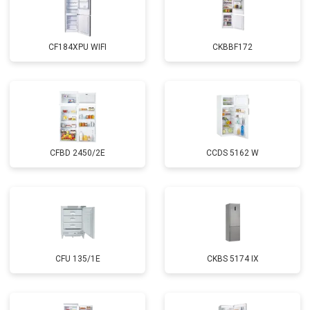
CF184XPU WIFI
CKBBF172
CFBD 2450/2E
CCDS 5162 W
CFU 135/1E
CKBS 5174 IX