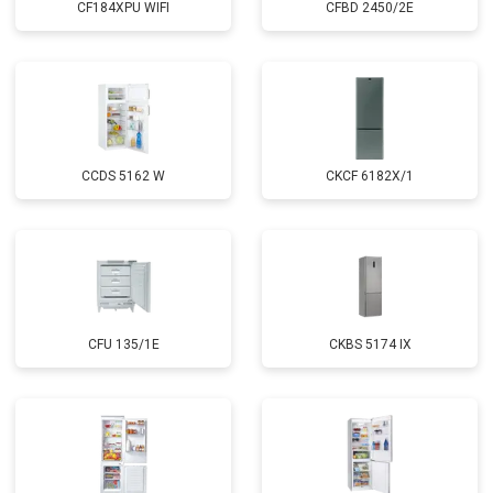
CF184XPU WIFI
CFBD 2450/2E
CCDS 5162 W
CKCF 6182X/1
CFU 135/1E
CKBS 5174 IX