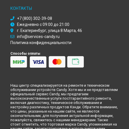
Ремонт холодильника CKBBF172 Candy в
Астрахани
Ремонт холодильника CKBBF172 Candy в
Набережных
КОНТАКТЫ
Челнах
+7 (800) 302-39-08
Ремонт холодильника CKBBF172 Candy в
Липецке
Ежедневно с 09:00 до 21:00
г. Екатеринбург, улица 8 Марта, 46
info@services-candy.ru
Политика конфиденциальности
Способы оплаты
Наш центр специализируется на ремонте и техническом
обслуживании устройств Candy. Хотя мы и не представляем
официальный сервис Candy, мы предлагаем
высококачественные услуги постгарантийного ремонта,
включая диагностику, техническое обслуживание и
настройку различных продуктов Кэнди. Обратите внимание,
что цены, указанные на нашем сайте, не являются
окончательными; для получения актуальной информации,
пожалуйста, свяжитесь с нашими менеджерами. Также
стоит отметить, что торговая марка Candy, упоминаемая на
нашем сайте, зарегистрирована и используется нами