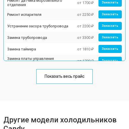
Ремонт датчика морозильного
от 1700 ₽
Заказать
отделения
Ремонт испарителя
от 2250 ₽
Заказать
Устранение засора трубопровода
от 2200 ₽
Заказать
Замена трубопровода
от 3300 ₽
Заказать
Замена таймера
от 1810 ₽
Заказать
Замена платы управления
от 1700 ₽
Заказать
(мат.платы, мейн платы)
Ремонт/замена датчика
от 2550 ₽
Заказать
температуры
Показать весь прайс
Замена термостата
от 1700 ₽
Заказать
Замена дефростера
от 4750 ₽
Заказать
Замена мотор-компрессора
от 3650 ₽
Заказать
Другие модели холодильников
Замена нагревателя испарителя
от 2550 ₽
Заказать
Candy