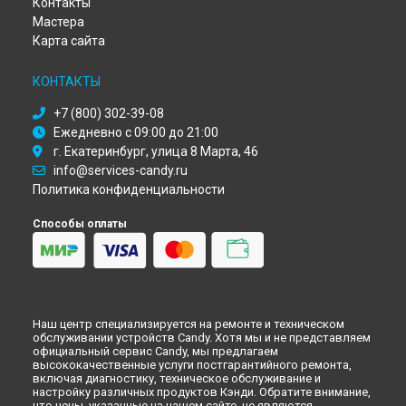
Контакты
Ремонт холодильника CFBD 2450/2E Candy в
Оренбурге
Мастера
Ремонт холодильника CFBD 2450/2E Candy в
Кемерово
Карта сайта
Ремонт холодильника CFBD 2450/2E Candy в
Новокузнецке
Ремонт холодильника CFBD 2450/2E Candy в
Рязани
КОНТАКТЫ
Ремонт холодильника CFBD 2450/2E Candy в
Астрахани
Ремонт холодильника CFBD 2450/2E Candy в
Набережных
+7 (800) 302-39-08
Челнах
Ежедневно с 09:00 до 21:00
Ремонт холодильника CFBD 2450/2E Candy в
Липецке
г. Екатеринбург, улица 8 Марта, 46
info@services-candy.ru
Политика конфиденциальности
Способы оплаты
Наш центр специализируется на ремонте и техническом
обслуживании устройств Candy. Хотя мы и не представляем
официальный сервис Candy, мы предлагаем
высококачественные услуги постгарантийного ремонта,
включая диагностику, техническое обслуживание и
настройку различных продуктов Кэнди. Обратите внимание,
что цены, указанные на нашем сайте, не являются