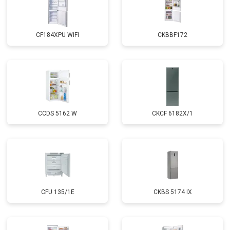
CF184XPU WIFI
CKBBF172
CCDS 5162 W
CKCF 6182X/1
CFU 135/1E
CKBS 5174 IX