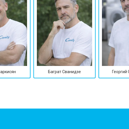
Саркисян
Баграт Сванидзе
Георгий
?