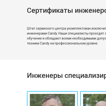
Сертификаты инженер
Замена реле
Устранение утечки хладагента
Штат сервисного центра укомплектован исключ
инженерами Candy. Наши специалисты проходят 
обучение и обладают всеми необходимыми допу
техники Candy на профессиональном уровне.
Инженеры специализир