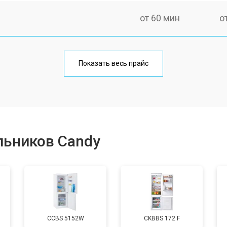
от 60 мин
о
еления
от 60 мин
о
Показать весь прайс
от 50 мин
о
от 70 мин
о
льников Candy
от 60 мин
о
от 70 мин
о
CCBS 5152W
CKBBS 172 F