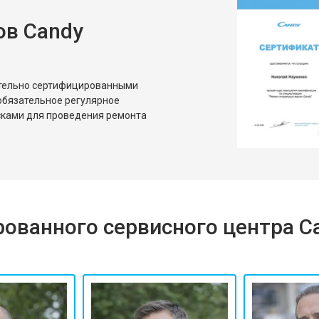
ов Candy
от 80 мин
о
от 50 мин
о
ительно сертифицированными
обязательное регулярное
сками для проведения ремонта
ованного сервисного центра C