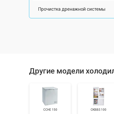
Прочистка дренажной системы
Ремонт датчика морозильного отд
Ремонт испарителя
Устранение засора трубопровода
Другие модели холоди
Замена трубопровода
Замена таймера
CCHE 150
CKBBS 100