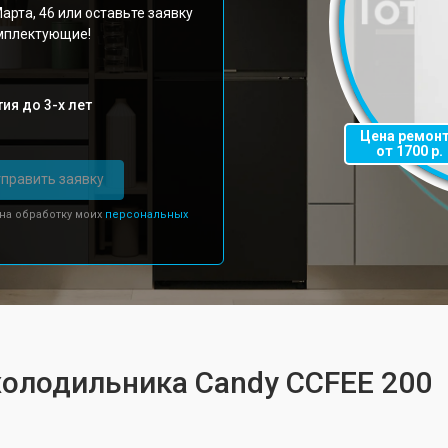
арта, 46 или оставьте заявку
омплектующие!
ия до 3-х лет
Цена ремон
от 1700 р.
править заявку
 на обработку моих
персональных
холодильника Candy CCFEE 200