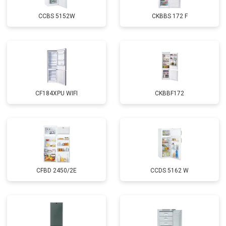
CCBS 5152W
CKBBS 172 F
CF184XPU WIFI
CKBBF172
CFBD 2450/2E
CCDS 5162 W