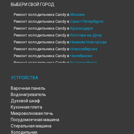
ВЫБЕРИ СВОЙ ГОРОД
Ремонт холодильника Candy в
Москве
Ремонт холодильника Candy в
Санкт-Петербурге
Ремонт холодильника Candy в
Краснодаре
Ремонт холодильника Candy в
Ростове-на-Дону
Ремонт холодильника Candy в
Нижнем Новгороде
Ремонт холодильника Candy в
Новосибирске
Ремонт холодильника Candy в
Челябинске
Ремонт холодильника Candy в
Екатеринбурге
Ремонт холодильника Candy в
Казани
Ремонт холодильника Candy в
Уфе
УСТРОЙСТВА
Ремонт холодильника Candy в
Воронеже
Варочная панель
Ремонт холодильника Candy в
Волгограде
Водонагреватель
Ремонт холодильника Candy в
Барнауле
Духовой шкаф
Ремонт холодильника Candy в
Тольятти
Кухонная плита
Ремонт холодильника Candy в
Саратове
Микроволновая печь
Ремонт холодильника Candy в
Томске
Посудомоечная машина
Ремонт холодильника Candy в
Тюмени
Стиральная машина
Ремонт холодильника Candy в
Иркутске
Холодильник