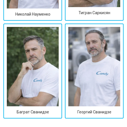
Тигран Саркисян
Николай Науменко
Георгий Сванидзе
Баграт Сванидзе