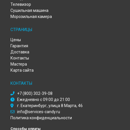
Телевизор
Ремонт холодильника Candy в
Самаре
Сушильная машина
Ремонт холодильника Candy в
Омске
Морозильная камера
Ремонт холодильника Candy в
Красноярске
Ремонт холодильника Candy в
Перми
СТРАНИЦЫ
Ремонт холодильника Candy в
Ульяновске
Ремонт холодильника Candy в
Кирове
Цены
Ремонт холодильника Candy в
Оренбурге
Гарантия
Ремонт холодильника Candy в
Кемерово
Доставка
Ремонт холодильника Candy в
Новокузнецке
Контакты
Мастера
Ремонт холодильника Candy в
Рязани
Карта сайта
Ремонт холодильника Candy в
Астрахани
Ремонт холодильника Candy в
Набережных Челнах
КОНТАКТЫ
Ремонт холодильника Candy в
Липецке
+7 (800) 302-39-08
Ежедневно с 09:00 до 21:00
г. Екатеринбург, улица 8 Марта, 46
info@services-candy.ru
Политика конфиденциальности
Способы оплаты