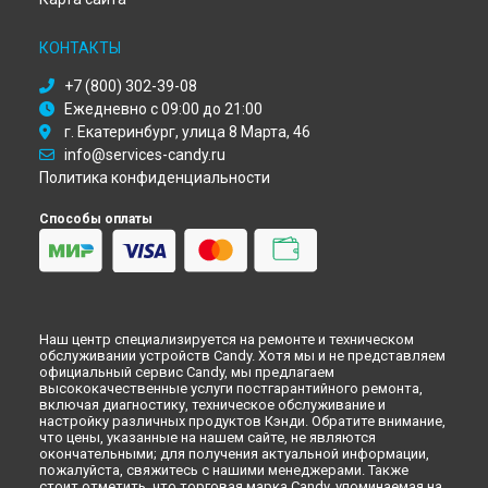
Ремонт духового шкафа FPP 6021/1 X Candy в
Кемерово
Ремонт духового шкафа FPP 6021/1 X Candy в
КОНТАКТЫ
Новокузнецке
+7 (800) 302-39-08
Ремонт духового шкафа FPP 6021/1 X Candy в
Рязани
Ежедневно с 09:00 до 21:00
Ремонт духового шкафа FPP 6021/1 X Candy в
Астрахани
г. Екатеринбург, улица 8 Марта, 46
Ремонт духового шкафа FPP 6021/1 X Candy в
Набережных
info@services-candy.ru
Челнах
Политика конфиденциальности
Ремонт духового шкафа FPP 6021/1 X Candy в
Липецке
Способы оплаты
Наш центр специализируется на ремонте и техническом
обслуживании устройств Candy. Хотя мы и не представляем
официальный сервис Candy, мы предлагаем
высококачественные услуги постгарантийного ремонта,
включая диагностику, техническое обслуживание и
настройку различных продуктов Кэнди. Обратите внимание,
что цены, указанные на нашем сайте, не являются
окончательными; для получения актуальной информации,
пожалуйста, свяжитесь с нашими менеджерами. Также
стоит отметить, что торговая марка Candy, упоминаемая на